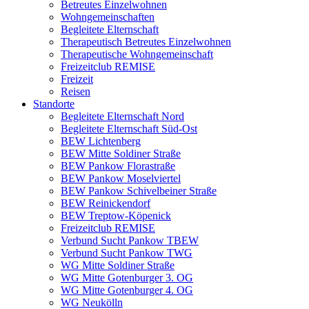
Betreutes Einzelwohnen
Wohngemeinschaften
Begleitete Elternschaft
Therapeutisch Betreutes Einzelwohnen
Therapeutische Wohngemeinschaft
Freizeitclub REMISE
Freizeit
Reisen
Standorte
Begleitete Elternschaft Nord
Begleitete Elternschaft Süd-Ost
BEW Lichtenberg
BEW Mitte Soldiner Straße
BEW Pankow Florastraße
BEW Pankow Moselviertel
BEW Pankow Schivelbeiner Straße
BEW Reinickendorf
BEW Treptow-Köpenick
Freizeitclub REMISE
Verbund Sucht Pankow TBEW
Verbund Sucht Pankow TWG
WG Mitte Soldiner Straße
WG Mitte Gotenburger 3. OG
WG Mitte Gotenburger 4. OG
WG Neukölln