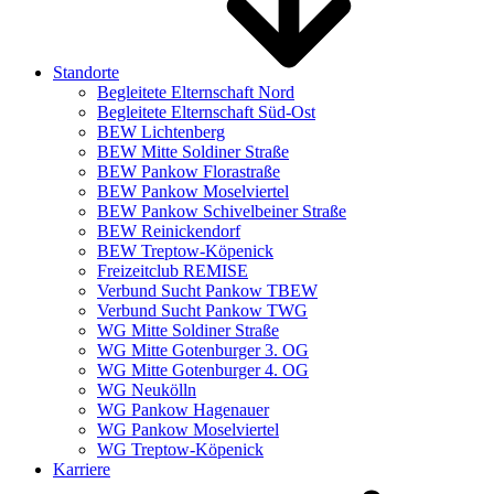
Standorte
Begleitete Elternschaft Nord
Begleitete Elternschaft Süd-Ost
BEW Lichtenberg
BEW Mitte Soldiner Straße
BEW Pankow Florastraße
BEW Pankow Moselviertel
BEW Pankow Schivelbeiner Straße
BEW Reinickendorf
BEW Treptow-Köpenick
Freizeitclub REMISE
Verbund Sucht Pankow TBEW
Verbund Sucht Pankow TWG
WG Mitte Soldiner Straße
WG Mitte Gotenburger 3. OG
WG Mitte Gotenburger 4. OG
WG Neukölln
WG Pankow Hagenauer
WG Pankow Moselviertel
WG Treptow-Köpenick
Karriere