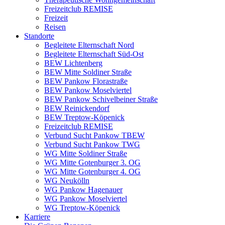
Freizeitclub REMISE
Freizeit
Reisen
Standorte
Begleitete Elternschaft Nord
Begleitete Elternschaft Süd-Ost
BEW Lichtenberg
BEW Mitte Soldiner Straße
BEW Pankow Florastraße
BEW Pankow Moselviertel
BEW Pankow Schivelbeiner Straße
BEW Reinickendorf
BEW Treptow-Köpenick
Freizeitclub REMISE
Verbund Sucht Pankow TBEW
Verbund Sucht Pankow TWG
WG Mitte Soldiner Straße
WG Mitte Gotenburger 3. OG
WG Mitte Gotenburger 4. OG
WG Neukölln
WG Pankow Hagenauer
WG Pankow Moselviertel
WG Treptow-Köpenick
Karriere