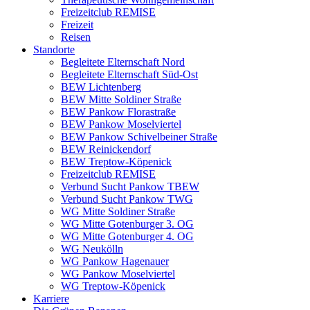
Freizeitclub REMISE
Freizeit
Reisen
Standorte
Begleitete Elternschaft Nord
Begleitete Elternschaft Süd-Ost
BEW Lichtenberg
BEW Mitte Soldiner Straße
BEW Pankow Florastraße
BEW Pankow Moselviertel
BEW Pankow Schivelbeiner Straße
BEW Reinickendorf
BEW Treptow-Köpenick
Freizeitclub REMISE
Verbund Sucht Pankow TBEW
Verbund Sucht Pankow TWG
WG Mitte Soldiner Straße
WG Mitte Gotenburger 3. OG
WG Mitte Gotenburger 4. OG
WG Neukölln
WG Pankow Hagenauer
WG Pankow Moselviertel
WG Treptow-Köpenick
Karriere