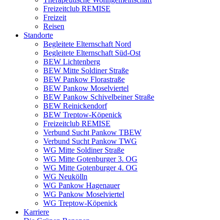
Freizeitclub REMISE
Freizeit
Reisen
Standorte
Begleitete Elternschaft Nord
Begleitete Elternschaft Süd-Ost
BEW Lichtenberg
BEW Mitte Soldiner Straße
BEW Pankow Florastraße
BEW Pankow Moselviertel
BEW Pankow Schivelbeiner Straße
BEW Reinickendorf
BEW Treptow-Köpenick
Freizeitclub REMISE
Verbund Sucht Pankow TBEW
Verbund Sucht Pankow TWG
WG Mitte Soldiner Straße
WG Mitte Gotenburger 3. OG
WG Mitte Gotenburger 4. OG
WG Neukölln
WG Pankow Hagenauer
WG Pankow Moselviertel
WG Treptow-Köpenick
Karriere