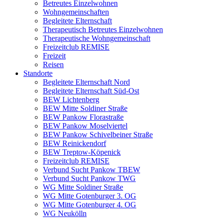
Betreutes Einzelwohnen
Wohngemeinschaften
Begleitete Elternschaft
Therapeutisch Betreutes Einzelwohnen
Therapeutische Wohngemeinschaft
Freizeitclub REMISE
Freizeit
Reisen
Standorte
Begleitete Elternschaft Nord
Begleitete Elternschaft Süd-Ost
BEW Lichtenberg
BEW Mitte Soldiner Straße
BEW Pankow Florastraße
BEW Pankow Moselviertel
BEW Pankow Schivelbeiner Straße
BEW Reinickendorf
BEW Treptow-Köpenick
Freizeitclub REMISE
Verbund Sucht Pankow TBEW
Verbund Sucht Pankow TWG
WG Mitte Soldiner Straße
WG Mitte Gotenburger 3. OG
WG Mitte Gotenburger 4. OG
WG Neukölln