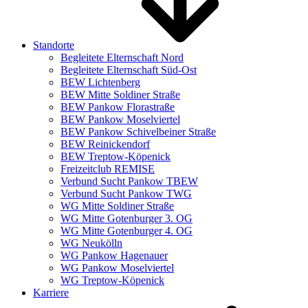
Standorte
Begleitete Elternschaft Nord
Begleitete Elternschaft Süd-Ost
BEW Lichtenberg
BEW Mitte Soldiner Straße
BEW Pankow Florastraße
BEW Pankow Moselviertel
BEW Pankow Schivelbeiner Straße
BEW Reinickendorf
BEW Treptow-Köpenick
Freizeitclub REMISE
Verbund Sucht Pankow TBEW
Verbund Sucht Pankow TWG
WG Mitte Soldiner Straße
WG Mitte Gotenburger 3. OG
WG Mitte Gotenburger 4. OG
WG Neukölln
WG Pankow Hagenauer
WG Pankow Moselviertel
WG Treptow-Köpenick
Karriere