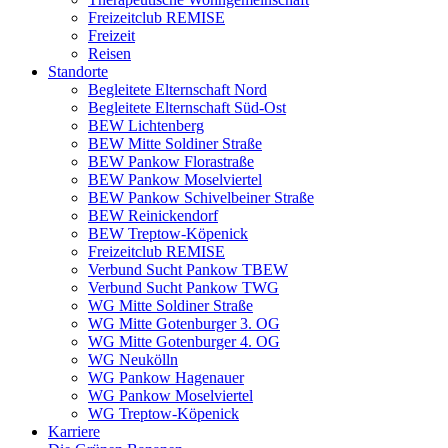
Freizeitclub REMISE
Freizeit
Reisen
Standorte
Begleitete Elternschaft Nord
Begleitete Elternschaft Süd-Ost
BEW Lichtenberg
BEW Mitte Soldiner Straße
BEW Pankow Florastraße
BEW Pankow Moselviertel
BEW Pankow Schivelbeiner Straße
BEW Reinickendorf
BEW Treptow-Köpenick
Freizeitclub REMISE
Verbund Sucht Pankow TBEW
Verbund Sucht Pankow TWG
WG Mitte Soldiner Straße
WG Mitte Gotenburger 3. OG
WG Mitte Gotenburger 4. OG
WG Neukölln
WG Pankow Hagenauer
WG Pankow Moselviertel
WG Treptow-Köpenick
Karriere