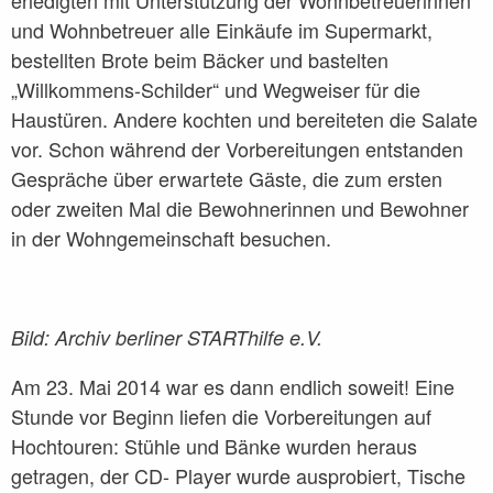
erledigten mit Unterstützung der Wohnbetreuerinnen
WG Pankow Hagenauer
und Wohnbetreuer alle Einkäufe im Supermarkt,
WG Pankow Moselviertel
bestellten Brote beim Bäcker und bastelten
„Willkommens-Schilder“ und Wegweiser für die
WG Treptow-Köpenick
Haustüren. Andere kochten und bereiteten die Salate
Karriere
vor. Schon während der Vorbereitungen entstanden
Gespräche über erwartete Gäste, die zum ersten
Die Grünen Bananen
oder zweiten Mal die Bewohnerinnen und Bewohner
Projekte
in der Wohngemeinschaft besuchen.
Über uns
Jahresrückblick
Bild: Archiv berliner STARThilfe e.V.
Partner
Am 23. Mai 2014 war es dann endlich soweit! Eine
Buchung
Stunde vor Beginn liefen die Vorbereitungen auf
Blog
Hochtouren: Stühle und Bänke wurden heraus
getragen, der CD- Player wurde ausprobiert, Tische
Downloads