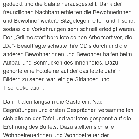
gedeckt und die Salate herausgestellt. Dank der
Suchbegriff hier eintragen …
freundlichen Nachbarn erhielten die Bewohnerinnen
und Bewohner weitere Sitzgelegenheiten und Tische,
030 444 3035
sodass die Vorkehrungen sehr schnell erledigt waren.
kontakt@berlinerstarthilfe.org
Der „Grillmeister“ bereitete seinen Arbeitsort vor, die
„DJ“- Beauftragte schaute ihre CD’s durch und die
Neumannstr. 13, 13189 Berlin
anderen Bewohnerinnen und Bewohner halfen beim
Aufbau und Schmücken des Innenhofes. Dazu
gehörte eine Fotoleine auf der das letzte Jahr in
Bildern zu sehen war, einige Girlanden und
Tischdekoration.
Dann trafen langsam die Gäste ein. Nach
Begrüßungen und ersten Gesprächen versammelten
sich alle an der Tafel und warteten gespannt auf die
Eröffnung des Buffets. Dazu stellten sich alle
Wohnbetreuerinnen und Wohnbetreuer der