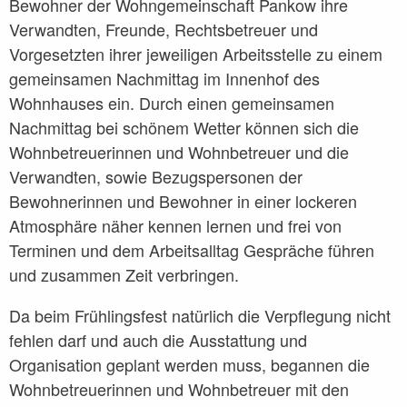
Bewohner der Wohngemeinschaft Pankow ihre
Begleitete Elternschaft
Verwandten, Freunde, Rechtsbetreuer und
Therapeutisch Betreutes Einzelwohnen
Vorgesetzten ihrer jeweiligen Arbeitsstelle zu einem
Therapeutische Wohngemeinschaft
gemeinsamen Nachmittag im Innenhof des
Wohnhauses ein. Durch einen gemeinsamen
Freizeitclub REMISE
Nachmittag bei schönem Wetter können sich die
Freizeit
Wohnbetreuerinnen und Wohnbetreuer und die
Verwandten, sowie Bezugspersonen der
Reisen
Bewohnerinnen und Bewohner in einer lockeren
Standorte
Atmosphäre näher kennen lernen und frei von
Terminen und dem Arbeitsalltag Gespräche führen
Begleitete Elternschaft Nord
und zusammen Zeit verbringen.
Begleitete Elternschaft Süd-Ost
Da beim Frühlingsfest natürlich die Verpflegung nicht
BEW Lichtenberg
fehlen darf und auch die Ausstattung und
BEW Mitte Soldiner Straße
Organisation geplant werden muss, begannen die
Wohnbetreuerinnen und Wohnbetreuer mit den
BEW Pankow Florastraße