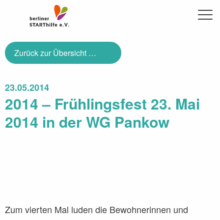
berliner STARThilfe e.V.
Me
Über uns
Zurück zur Übersicht …
Ansprechpartner:innen
23.05.2014
Initiative Transparente Zivilgesellschaft
2014 – Frühlingsfest 23. Mai
Geschichte
2014 in der WG Pankow
Geschäftsstelle
Angebote
Freie Plätze
Betreutes Einzelwohnen
Wohngemeinschaften
Zum vierten Mal luden die Bewohnerinnen und