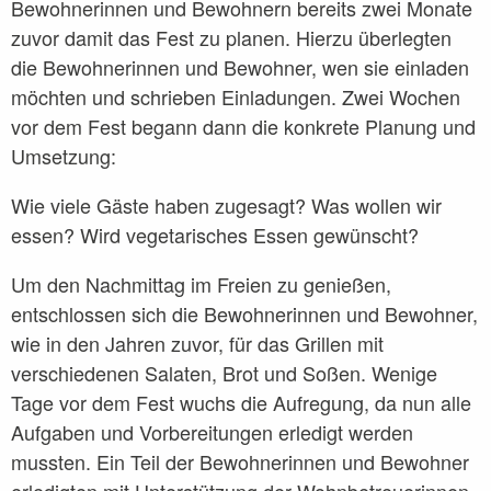
Bewohnerinnen und Bewohnern bereits zwei Monate
BEW Pankow Moselviertel
zuvor damit das Fest zu planen. Hierzu überlegten
die Bewohnerinnen und Bewohner, wen sie einladen
BEW Pankow Schivelbeiner Straße
möchten und schrieben Einladungen. Zwei Wochen
BEW Reinickendorf
vor dem Fest begann dann die konkrete Planung und
Umsetzung:
BEW Treptow-Köpenick
Freizeitclub REMISE
Wie viele Gäste haben zugesagt? Was wollen wir
essen? Wird vegetarisches Essen gewünscht?
Verbund Sucht Pankow TBEW
Um den Nachmittag im Freien zu genießen,
Verbund Sucht Pankow TWG
entschlossen sich die Bewohnerinnen und Bewohner,
WG Mitte Soldiner Straße
wie in den Jahren zuvor, für das Grillen mit
WG Mitte Gotenburger 3. OG
verschiedenen Salaten, Brot und Soßen. Wenige
Tage vor dem Fest wuchs die Aufregung, da nun alle
WG Mitte Gotenburger 4. OG
Aufgaben und Vorbereitungen erledigt werden
WG Neukölln
mussten. Ein Teil der Bewohnerinnen und Bewohner