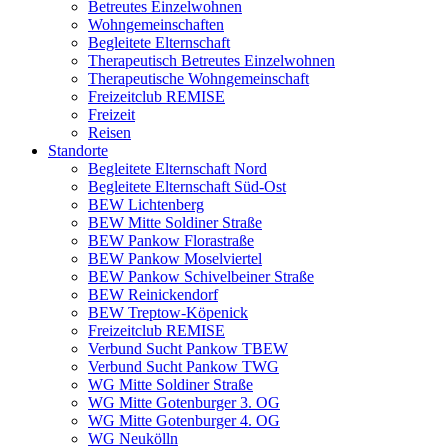
Betreutes Einzelwohnen
Wohngemeinschaften
Begleitete Elternschaft
Therapeutisch Betreutes Einzelwohnen
Therapeutische Wohngemeinschaft
Freizeitclub REMISE
Freizeit
Reisen
Standorte
Begleitete Elternschaft Nord
Begleitete Elternschaft Süd-Ost
BEW Lichtenberg
BEW Mitte Soldiner Straße
BEW Pankow Florastraße
BEW Pankow Moselviertel
BEW Pankow Schivelbeiner Straße
BEW Reinickendorf
BEW Treptow-Köpenick
Freizeitclub REMISE
Verbund Sucht Pankow TBEW
Verbund Sucht Pankow TWG
WG Mitte Soldiner Straße
WG Mitte Gotenburger 3. OG
WG Mitte Gotenburger 4. OG
WG Neukölln