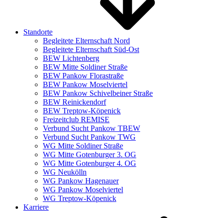
Standorte
Begleitete Elternschaft Nord
Begleitete Elternschaft Süd-Ost
BEW Lichtenberg
BEW Mitte Soldiner Straße
BEW Pankow Florastraße
BEW Pankow Moselviertel
BEW Pankow Schivelbeiner Straße
BEW Reinickendorf
BEW Treptow-Köpenick
Freizeitclub REMISE
Verbund Sucht Pankow TBEW
Verbund Sucht Pankow TWG
WG Mitte Soldiner Straße
WG Mitte Gotenburger 3. OG
WG Mitte Gotenburger 4. OG
WG Neukölln
WG Pankow Hagenauer
WG Pankow Moselviertel
WG Treptow-Köpenick
Karriere