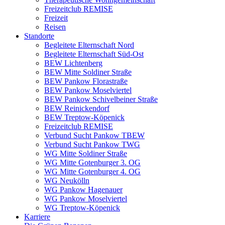
Freizeitclub REMISE
Freizeit
Reisen
Standorte
Begleitete Elternschaft Nord
Begleitete Elternschaft Süd-Ost
BEW Lichtenberg
BEW Mitte Soldiner Straße
BEW Pankow Florastraße
BEW Pankow Moselviertel
BEW Pankow Schivelbeiner Straße
BEW Reinickendorf
BEW Treptow-Köpenick
Freizeitclub REMISE
Verbund Sucht Pankow TBEW
Verbund Sucht Pankow TWG
WG Mitte Soldiner Straße
WG Mitte Gotenburger 3. OG
WG Mitte Gotenburger 4. OG
WG Neukölln
WG Pankow Hagenauer
WG Pankow Moselviertel
WG Treptow-Köpenick
Karriere