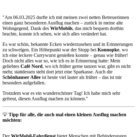
"Am 06.03.2025 durfte ich mit meinen zwei netten Betreuerinnen
einen ganz besonderen Ausflug machen – zurück in meine alte
Wohngegend. Dank des
WirMobils
, das mich bequem dorthin
brachte, konnte ich sehen, wie sich alles verändert hat.
Es war schön, bekannte Ecken wiederzusehen und in Erinnerungen
zu schwelgen. Ein Höhepunkt war der Stopp bei
Konnopke
, wo
ich eine leckere Currywurst genießen konnte – genau wie früher!
Doch nicht alles war so, wie ich es in Erinnerung hatte: Mein
geliebtes
Café Nord
, wo ich früher gerne tanzen war, gibt es nicht
mehr, stattdessen steht dort jetzt eine Sparkasse. Auch die
Schönhauser Allee
ist heute viel lauter als früher – das ist mir
besonders aufgefallen.
Trotzdem war es ein wunderschöner Tag! Ich habe mich sehr
gefreut, diesen Ausflug machen zu können."
💡
Tipp für alle, die auch mal einen kleinen Ausflug machen
möchten:
Der
WirMobil-Fahrdienst
bietet Menschen mit Behinderungen