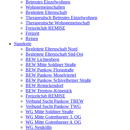
Betreutes Einzelwohnen
Wohngemeinschaften
Begleitete Elternschaft
Therapeutisch Betreutes Einzelwohnen
Therapeutische Wohngemeinschaft
Freizeitclub REMISE
Freizeit
Reisen
Standorte
Begleitete Elternschaft Nord
Begleitete Elternschaft Süd-Ost
BEW Lichtenberg
BEW Mitte Soldiner Straße
BEW Pankow Florastraße
BEW Pankow Moselviertel
BEW Pankow Schivelbeiner Straße
BEW Reinickendorf
BEW Treptow-Köpenick
Freizeitclub REMISE
Verbund Sucht Pankow TBEW
Verbund Sucht Pankow TWG
WG Mitte Soldiner Straße
WG Mitte Gotenburger 3. OG
WG Mitte Gotenburger 4. OG
WG Neukölln