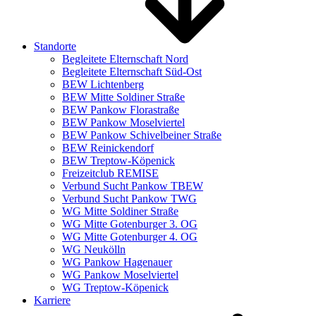
Standorte
Begleitete Elternschaft Nord
Begleitete Elternschaft Süd-Ost
BEW Lichtenberg
BEW Mitte Soldiner Straße
BEW Pankow Florastraße
BEW Pankow Moselviertel
BEW Pankow Schivelbeiner Straße
BEW Reinickendorf
BEW Treptow-Köpenick
Freizeitclub REMISE
Verbund Sucht Pankow TBEW
Verbund Sucht Pankow TWG
WG Mitte Soldiner Straße
WG Mitte Gotenburger 3. OG
WG Mitte Gotenburger 4. OG
WG Neukölln
WG Pankow Hagenauer
WG Pankow Moselviertel
WG Treptow-Köpenick
Karriere