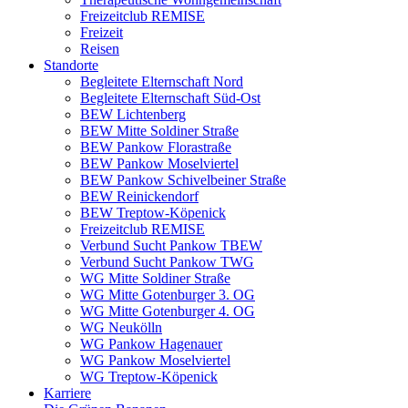
Freizeitclub REMISE
Freizeit
Reisen
Standorte
Begleitete Elternschaft Nord
Begleitete Elternschaft Süd-Ost
BEW Lichtenberg
BEW Mitte Soldiner Straße
BEW Pankow Florastraße
BEW Pankow Moselviertel
BEW Pankow Schivelbeiner Straße
BEW Reinickendorf
BEW Treptow-Köpenick
Freizeitclub REMISE
Verbund Sucht Pankow TBEW
Verbund Sucht Pankow TWG
WG Mitte Soldiner Straße
WG Mitte Gotenburger 3. OG
WG Mitte Gotenburger 4. OG
WG Neukölln
WG Pankow Hagenauer
WG Pankow Moselviertel
WG Treptow-Köpenick
Karriere