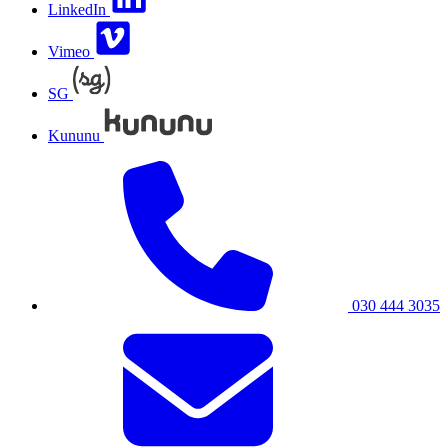
LinkedIn
Vimeo
SG
Kununu
030 444 3035