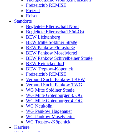
Freizeitclub REMISE
Freizeit
Reisen
Standorte
Begleitete Elternschaft Nord
Begleitete Elternschaft Süd-Ost
BEW Lichtenberg
BEW Mitte Soldiner Straße
BEW Pankow Florastraße
BEW Pankow Moselviertel
BEW Pankow Schivelbeiner Straße
BEW Reinickendorf
BEW Treptow-Köpenick
Freizeitclub REMISE
Verbund Sucht Pankow TBEW
Verbund Sucht Pankow TWG
WG Mitte Soldiner Straße
WG Mitte Gotenburger 3. OG
WG Mitte Gotenburger 4. OG
WG Neukölln
WG Pankow Hagenauer
WG Pankow Moselviertel
WG Treptow-Köpenick
Karriere