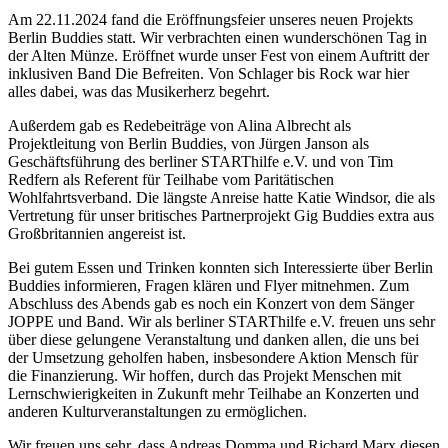
Am 22.11.2024 fand die Eröffnungsfeier unseres neuen Projekts
Berlin Buddies statt. Wir verbrachten einen wunderschönen Tag in
der Alten Münze. Eröffnet wurde unser Fest von einem Auftritt der
inklusiven Band Die Befreiten. Von Schlager bis Rock war hier
alles dabei, was das Musikerherz begehrt.
Außerdem gab es Redebeiträge von Alina Albrecht als
Projektleitung von Berlin Buddies, von Jürgen Janson als
Geschäftsführung des berliner STARThilfe e.V. und von Tim
Redfern als Referent für Teilhabe vom Paritätischen
Wohlfahrtsverband. Die längste Anreise hatte Katie Windsor, die als
Vertretung für unser britisches Partnerprojekt Gig Buddies extra aus
Großbritannien angereist ist.
Bei gutem Essen und Trinken konnten sich Interessierte über Berlin
Buddies informieren, Fragen klären und Flyer mitnehmen. Zum
Abschluss des Abends gab es noch ein Konzert von dem Sänger
JOPPE und Band. Wir als berliner STARThilfe e.V. freuen uns sehr
über diese gelungene Veranstaltung und danken allen, die uns bei
der Umsetzung geholfen haben, insbesondere Aktion Mensch für
die Finanzierung. Wir hoffen, durch das Projekt Menschen mit
Lernschwierigkeiten in Zukunft mehr Teilhabe an Konzerten und
anderen Kulturveranstaltungen zu ermöglichen.
Wir freuen uns sehr, dass Andreas Domma und Richard Marx diesen