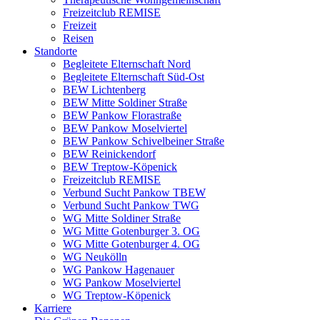
Freizeitclub REMISE
Freizeit
Reisen
Standorte
Begleitete Elternschaft Nord
Begleitete Elternschaft Süd-Ost
BEW Lichtenberg
BEW Mitte Soldiner Straße
BEW Pankow Florastraße
BEW Pankow Moselviertel
BEW Pankow Schivelbeiner Straße
BEW Reinickendorf
BEW Treptow-Köpenick
Freizeitclub REMISE
Verbund Sucht Pankow TBEW
Verbund Sucht Pankow TWG
WG Mitte Soldiner Straße
WG Mitte Gotenburger 3. OG
WG Mitte Gotenburger 4. OG
WG Neukölln
WG Pankow Hagenauer
WG Pankow Moselviertel
WG Treptow-Köpenick
Karriere