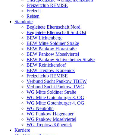
Freizeitclub REMISE
Freizeit
Reisen
Standorte
Begleitete Elternschaft Nord
Begleitete Elternschaft Süd-Ost
BEW Lichtenberg
BEW Mitte Soldiner Straße
BEW Pankow Florastraße
BEW Pankow Moselviertel
BEW Pankow Schivelbeiner Straße
BEW Reinickendorf
BEW Treptow-Köpenick
Freizeitclub REMISE
Verbund Sucht Pankow TBEW
Verbund Sucht Pankow TWG
WG Mitte Soldiner Straße
WG Mitte Gotenburger 3. OG
WG Mitte Gotenburger 4. OG
WG Neukölln
WG Pankow Hagenauer
WG Pankow Moselviertel
WG Treptow-Köpenick
Karriere